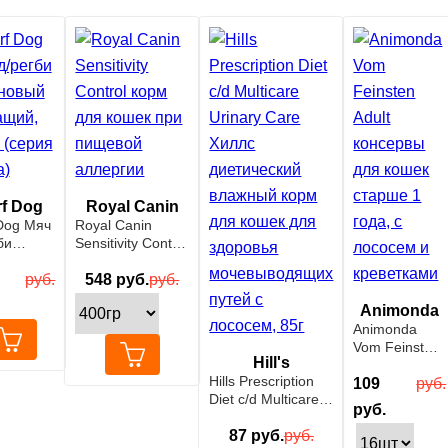
rf Dog
Royal Canin
Dog Мяч
Royal Canin
би
Sensitivity Control
новый
корм для кошек
щий,
руб.
при пищевой
548
руб.
руб.
(серия
аллергии
Animonda
)
Animonda
Vom Feinsten
Hill's
Adult
Hills Prescription
консервы для
109
руб.
Diet c/d Multicare
кошек старше
руб.
Urinary Care
1 года, с
Хиллс
87
руб.
руб.
лососем и