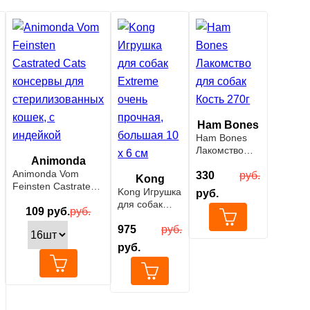
Ham Bones
Ham Bones
Лакомство
Animonda
для собак
Animonda Vom
Кость 270г
330
руб.
Kong
Feinsten Castrated
Kong Игрушка
руб.
Cats консервы для
для собак
стерилизованных
109
руб.
руб.
Extreme
кошек, с индейкой
очень
975
руб.
прочная,
руб.
большая 10 х
6 см