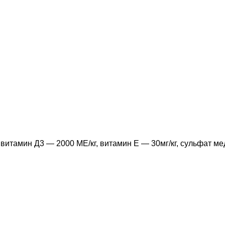
итамин Д3 — 2000 МЕ/кг, витамин Е — 30мг/кг, сульфат меди 