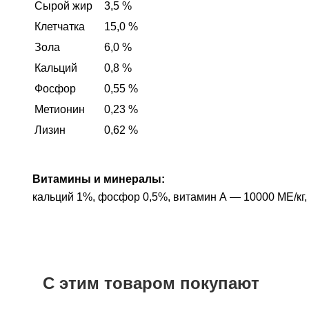
Сырой жир
3,5 %
Клетчатка
15,0 %
Зола
6,0 %
Кальций
0,8 %
Фосфор
0,55 %
Метионин
0,23 %
Лизин
0,62 %
Витамины и минералы:
кальций 1%, фосфор 0,5%, витамин А — 10000 МЕ/кг, в
С этим товаром покупают