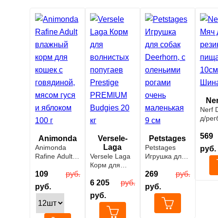
Ne
Nerf 
д/рег
рези
пища
569
Animonda
Versele-
Petstages
10см 
Laga
Animonda
Petstages
руб.
Шина
Rafine Adult
Versele Laga
Игрушка для
влажный
Корм для
собак
корм для
109
руб.
волнистых
Deerhorn, с
269
руб.
кошек с
попугаев
6 205
руб.
оленьими
руб.
руб.
говядиной,
Prestige
рогами очень
руб.
мясом гуся и
PREMIUM
маленькая 9
яблоком 100 г
Budgies 20 кг
см