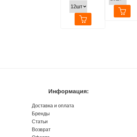
диетический
креветками
влажный корм для
кошек для
здоровья
мочевыводящих
путей с лососем,
85г
Информация:
Доставка и оплата
Бренды
Статьи
Возврат