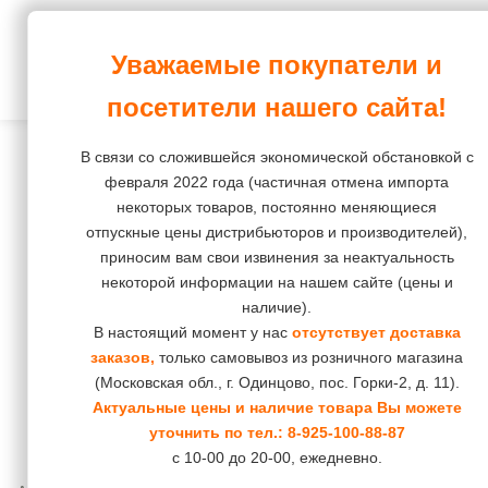
Корма и зоотовары
Уважаемые покупатели и
ПростоХвост
Интернет-магазин
Собаки
Корм
Корм
Корм
Корм
Корм
посетители нашего сайта!
повседневный
повседневный
Лакомства
Кошки
Лакомства
Остальное
В связи со сложившейся экономической обстановкой с
Корм
Корм
Средства
Наполнители
Грызуны
февраля 2022 года (частичная отмена импорта
диетический
диетический
некоторых товаров, постоянно меняющиеся
гигиены
Груминг
Птицы
отпускные цены дистрибьюторов и производителей),
и
приносим вам свои извинения за неактуальность
косметика
Средства
Рептилии
некоторой информации на нашем сайте (цены и
гигиены
наличие).
Пеленки,
Рыбки
и
В настоящий момент у нас
отсутствует доставка
подгузники,
заказов,
только самовывоз из розничного магазина
косметика
штанишки
(Московская обл., г. Одинцово, пос. Горки-2, д. 11).
Коррекция
Актуальные цены и наличие товара Вы можете
Игрушки
уточнить по тел.:
8-925-100-88-87
поведения
с 10-00 до 20-00, ежедневно.
Инструменты
и