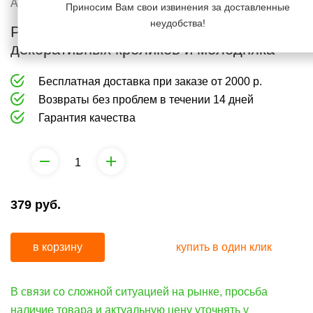
груминга
средства
Артикул:
1000693
Приносим Вам свои извинения за доставленные
от
неудобства!
Padovan Premium Coniglietti Корм для
Коррекция
запаха
декоративных кроликов и молодняка
поведения
и
Бесплатная доставка при заказе от 2000 р.
средства
Возвраты без проблем в течении 14 дней
от
Гарантия качества
запаха
379
руб.
в корзину
купить в один клик
В связи со сложной ситуацией на рынке, просьба
наличие товара и актуальную цену уточнять у