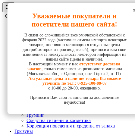
Уважаемые покупатели и
назад
посетители нашего сайта!
Собаки
Корм
В связи со сложившейся экономической обстановкой с
Корм повседневный
февраля 2022 года (частичная отмена импорта некоторых
Корм диетический
товаров, постоянно меняющиеся отпускные цены
дистрибьюторов и производителей), приносим вам свои
Лакомства
извинения за неактуальность некоторой информации на
Средства гигиены и косметика
нашем сайте (цены и наличие).
Пеленки, подгузники, штанишки
В настоящий момент у нас
отсутствует доставка
Игрушки
заказов,
только самовывоз из розничного магазина
Инструменты груминга
(Московская обл., г. Одинцово, пос. Горки-2, д. 11).
Коррекция поведения и средства от запаха
Актуальные цены и наличие товара Вы можете
Кошки
уточнить по тел.:
8-925-100-88-87
Корм
с 10-00 до 20-00, ежедневно.
Корм повседневный
Приносим Вам свои извинения за доставленные
Корм диетический
неудобства!
Лакомства
Наполнители
Груминг
Средства гигиены и косметика
Коррекция поведения и средства от запаха
Грызуны