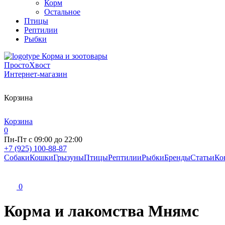
Корм
Остальное
Птицы
Рептилии
Рыбки
Корма и зоотовары
ПростоХвост
Интернет-магазин
Корзина
Корзина
0
Пн-Пт с 09:00 до 22:00
+7 (925) 100-88-87
Собаки
Кошки
Грызуны
Птицы
Рептилии
Рыбки
Бренды
Статьи
Ко
0
Корма и лакомства Мнямс