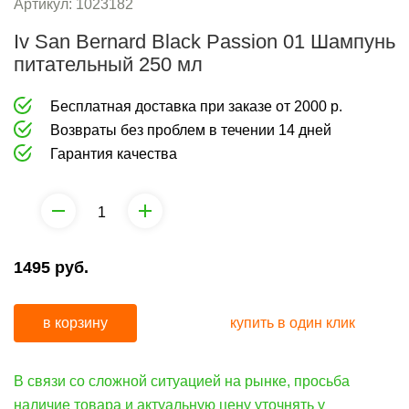
груминга
средства
Артикул:
1023182
от
Iv San Bernard Black Passion 01 Шампунь
Коррекция
запаха
питательный 250 мл
поведения
и
Бесплатная доставка при заказе от 2000 р.
средства
Возвраты без проблем в течении 14 дней
от
Гарантия качества
запаха
1495
руб.
в корзину
купить в один клик
В связи со сложной ситуацией на рынке, просьба
наличие товара и актуальную цену уточнять у