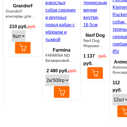
Grandorf
Grandorf
консервы для
собак, кролик с
индейкой,400гр.
210
руб.
руб.
Nerf Dog
Nerf Dog
Игрушка
Farmina
гремящая с
FARMINA ND
теннисным
1 137
руб.
Беззерновой
мячом
Anim
руб.
cухой корм для
внутри,
Animon
взрослых собак
2 480
руб.
руб.
16,5см
Консер
средних и
Vom Fei
крупных пород
Kleiner
112
кабан с яблоком
Racker
руб.
и тыквой
собак, 
телячь
сердце
грибами