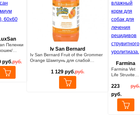
LuxSan
an Пеленки
Iv San Bernard
кошек/
Iv San Bernard Fruit of the Grommer
к,
Orange Шампунь для слабой
тывающие
0
руб.
руб.
Farmina
выпадающей шерсти с силиконом
сан
Farmina Vet
500 мл
1 129
руб.
руб.
миум №20,
Life Struvite
0 см
диетический
влажный
223
руб.
корм для
руб.
собак для
лечения
рецидивов
струвитного
уролитиаза.