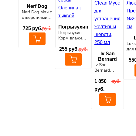
Nerf Dog
Nerf Dog Мяч с
отверстиями,
7,5см
Погрызухин
725
руб.
руб.
Погрызухин
Корм влажный
для собак
Luxs
Оленина с
255
руб.
руб.
для 
Iv San
тыквой
соба
Bernard
впи
55
Iv San
Люк
Bernard
Пре
Traditional
60х6
Line Cristal
1 850
руб.
Clean Мусс
руб.
для
устранения
желтизны
шерсти, 250
мл