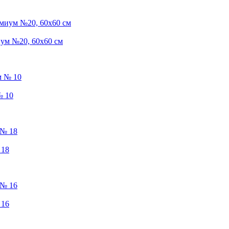
ум №20, 60х60 см
№ 10
 18
 16