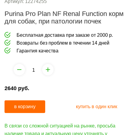
груминга
средства
Артикул:
12274255
от
Purina Pro Plan NF Renal Function корм
Коррекция
запаха
для собак, при патологии почек
поведения
и
Бесплатная доставка при заказе от 2000 р.
средства
Возвраты без проблем в течении 14 дней
от
Гарантия качества
запаха
2640
руб.
в корзину
купить в один клик
В связи со сложной ситуацией на рынке, просьба
наличие товара и актуальную цену уточнять у