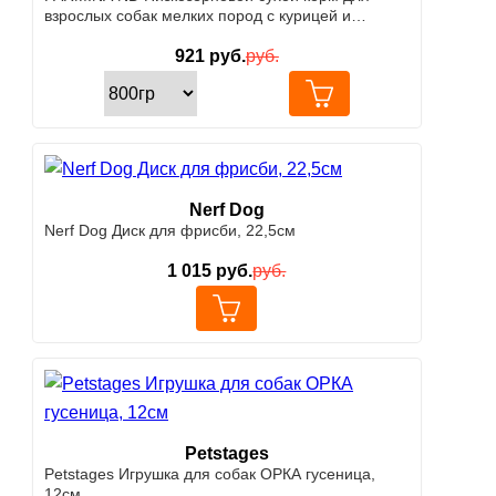
взрослых собак мелких пород с курицей и
гранатом
921
руб.
руб.
Nerf Dog
Nerf Dog Диск для фрисби, 22,5см
1 015
руб.
руб.
Petstages
Petstages Игрушка для собак ОРКА гусеница,
12см