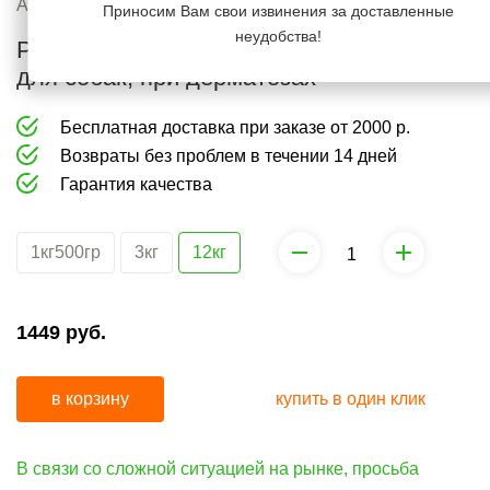
груминга
средства
Артикул:
12441856
Приносим Вам свои извинения за доставленные
от
неудобства!
Purina Pro Plan DRM Dermatosis корм
Коррекция
запаха
для собак, при дерматозах
поведения
и
Бесплатная доставка при заказе от 2000 р.
средства
Возвраты без проблем в течении 14 дней
от
Гарантия качества
запаха
1кг500гр
3кг
12кг
1449
руб.
в корзину
купить в один клик
В связи со сложной ситуацией на рынке, просьба