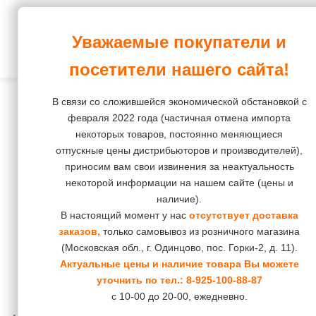
Корма и зоотовары
Уважаемые покупатели и
ПростоХвост
Интернет-магазин
Собаки
Корм
Корм
Корм
Корм
Корм
посетители нашего сайта!
повседневный
повседневный
Лакомства
Кошки
Лакомства
Остальное
В связи со сложившейся экономической обстановкой с
Корм
Корм
Средства
Наполнители
Грызуны
февраля 2022 года (частичная отмена импорта
диетический
диетический
некоторых товаров, постоянно меняющиеся
гигиены
Груминг
Птицы
отпускные цены дистрибьюторов и производителей),
и
приносим вам свои извинения за неактуальность
косметика
Средства
Рептилии
некоторой информации на нашем сайте (цены и
гигиены
наличие).
Пеленки,
Рыбки
и
В настоящий момент у нас
отсутствует доставка
подгузники,
заказов,
только самовывоз из розничного магазина
косметика
штанишки
(Московская обл., г. Одинцово, пос. Горки-2, д. 11).
Коррекция
Актуальные цены и наличие товара Вы можете
Игрушки
уточнить по тел.:
8-925-100-88-87
поведения
с 10-00 до 20-00, ежедневно.
Инструменты
и