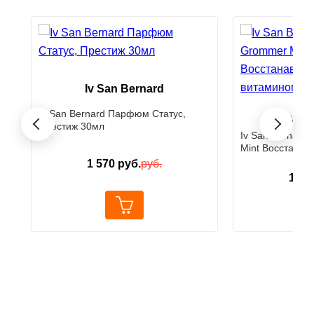
Iv San Bernard
Iv San Bernard Парфюм Статус,
Iv S
›
‹
Престиж 30мл
Iv San Bernard 
Mint Восстанав
витамином В6 
1 570
руб.
руб.
1 61