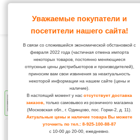
Корма и зоотовары
Уважаемые покупатели и
ПростоХвост
Интернет-магазин
Собаки
Корм
Корм
Корм
Корм
Корм
посетители нашего сайта!
повседневный
повседневный
Лакомства
Кошки
Лакомства
Остальное
В связи со сложившейся экономической обстановкой с
Корм
Корм
Средства
Наполнители
Грызуны
февраля 2022 года (частичная отмена импорта
диетический
диетический
некоторых товаров, постоянно меняющиеся
гигиены
Груминг
Птицы
отпускные цены дистрибьюторов и производителей),
и
приносим вам свои извинения за неактуальность
косметика
Средства
Рептилии
некоторой информации на нашем сайте (цены и
гигиены
наличие).
Пеленки,
Рыбки
и
В настоящий момент у нас
отсутствует доставка
подгузники,
заказов,
только самовывоз из розничного магазина
косметика
штанишки
(Московская обл., г. Одинцово, пос. Горки-2, д. 11).
Коррекция
Актуальные цены и наличие товара Вы можете
Игрушки
уточнить по тел.:
8-925-100-88-87
поведения
с 10-00 до 20-00, ежедневно.
Инструменты
и