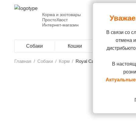
Корма и зоотовары
Уважае
ПростоХвост
Интернет-магазин
В связи со с
отмена 
Собаки
Кошки
Грызуны
дистрибьюто
Главная
/
Собаки
/
Корм
/
Royal Canin Gastro Intestinal 
В настоящ
розни
Актуальные 