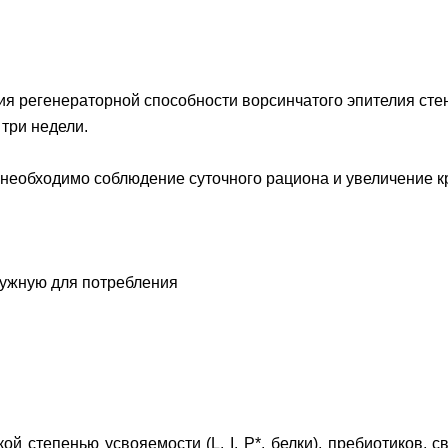
иления регенераторной способности ворсинчатого эпителия с
три недели.
еобходимо соблюдение суточного рациона и увеличение кр
нужную для потребления
й степенью усвояемости (L. I. P*. белки), пребиотиков, 