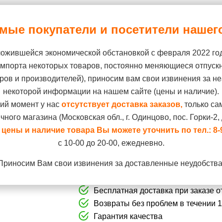
мые покупатели и посетители нашего
ложившейся экономической обстановкой с февраля 2022 го
импорта некоторых товаров, постоянно меняющиеся отпуск
Птицы
Рептилии
Рыбки
Б
ров и производителей), приносим вам свои извинения за не
некоторой информации на нашем сайте (цены и наличие).
Puppy...
ий момент у нас
отсутствует доставка заказов,
только са
чного магазина (Московская обл., г. Одинцово, пос. Горки-2, д
цены и наличие товара Вы можете уточнить по тел.:
8-
Артикул:
39570100P0
с 10-00 до 20-00, ежедневно.
Royal Canin Gastro Intestin
Приносим Вам свои извинения за доставленные неудобства
года при нарушениях пище
Бесплатная доставка при заказе от
Возвраты без проблем в течении 
Гарантия качества