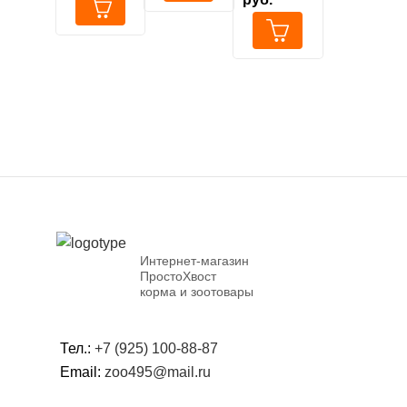
возрасте
пород с 8
гр
до 10
до 18/24
месяцев
месяцев
Интернет-магазин
ПростоХвост
корма и зоотовары
Тел.:
+7 (925) 100-88-87
Email:
zoo495@mail.ru