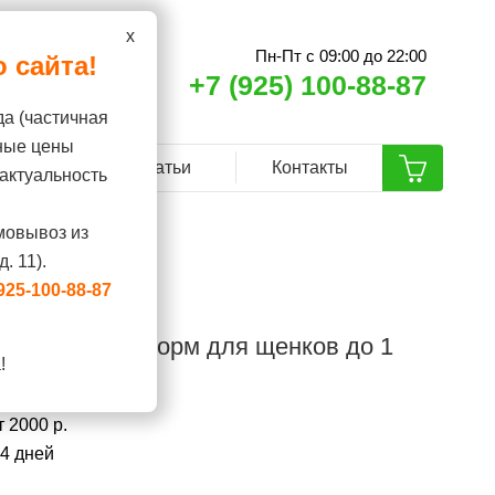
x
Пн-Пт с 09:00 до 22:00
 сайта!
+7 (925) 100-88-87
да (частичная
ные цены
ренды
Статьи
Контакты
актуальность
мовывоз из
. 11).
925-100-88-87
al Puppy GIJ29 корм для щенков до 1
!
варения
 2000 р.
14 дней