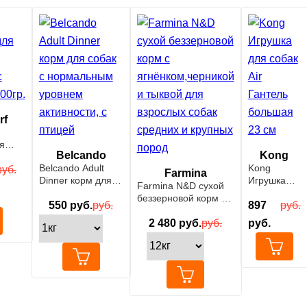
rf
я
Belcando
Kong
атка
Belcando Adult
Kong
00гр.
руб.
Farmina
Dinner корм для
Игрушка
Farmina N&D сухой
собак с
для собак
беззерновой корм с
нормальным
550
руб.
руб.
Air Гантель
897
руб.
ягнёнком,черникой и
уровнем
большая
тыквой для взрослых
2 480
руб.
руб.
руб.
активности, с
23 см
собак средних и
птицей
крупных пород