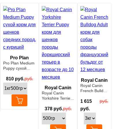
Pro Plan
Pro Plan Medium
Puppy сухой
корм для щенков
средних пород, с
810
руб.
руб.
Royal Canin
курицей
Royal Canin
Royal Canin
French Bulldog
Royal Canin
Adult корм для
Yorkshire Terrier
собак породы
1 615
руб.
Puppy корм для
французский
щенков породы
378
руб.
руб.
руб.
бульдог от 12
йоркширский
месяцев
терьер в
возрасте до 10