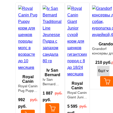
Grando
Grandorf
консервы дл
собак, куроп
с индейкой,4
210
руб.
Iv San
Bernard
Royal
Iv San
Canin
Royal
Bernard
Royal Canin
Canin
Traditional
Pug Puppy
Royal Canin
Line
1 887
руб.
корм для
Giant Junior
Jeunesse
щенков
992
руб.
руб.
сухой корм
Пудра с
породы
руб.
для щенков
5 595
руб.
запахом
мопс в
гигантских
сандала 80
руб.