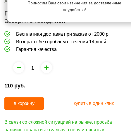
груминга
средства
Артикул:
1015444
Приносим Вам свои извинения за доставленные
от
неудобства!
Гурман Консервы для щенков, мясное
Коррекция
запаха
ассорти с говядиной
поведения
и
Бесплатная доставка при заказе от 2000 р.
средства
Возвраты без проблем в течении 14 дней
от
Гарантия качества
запаха
110
руб.
в корзину
купить в один клик
В связи со сложной ситуацией на рынке, просьба
наличие товара и актуальную цену уточнять у