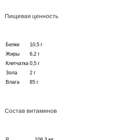
Пищевая ценность
Белки
10,5 г
Жиры
6,2 г
Клетчатка
0,5 г
Зола
2 г
Влага
85 г
Состав витаминов
P
106,3 мг