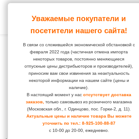
Корма и зоотовары
Уважаемые покупатели и
ПростоХвост
Интернет-магазин
Собаки
Корм
Корм
Корм
Корм
Корм
посетители нашего сайта!
повседневный
повседневный
Лакомства
Кошки
Лакомства
Остальное
В связи со сложившейся экономической обстановкой с
Корм
Корм
Средства
Наполнители
Грызуны
февраля 2022 года (частичная отмена импорта
диетический
диетический
некоторых товаров, постоянно меняющиеся
гигиены
Груминг
Птицы
отпускные цены дистрибьюторов и производителей),
и
приносим вам свои извинения за неактуальность
косметика
Средства
Рептилии
некоторой информации на нашем сайте (цены и
гигиены
наличие).
Пеленки,
Рыбки
и
В настоящий момент у нас
отсутствует доставка
подгузники,
заказов,
только самовывоз из розничного магазина
косметика
штанишки
(Московская обл., г. Одинцово, пос. Горки-2, д. 11).
Коррекция
Актуальные цены и наличие товара Вы можете
Игрушки
уточнить по тел.:
8-925-100-88-87
поведения
с 10-00 до 20-00, ежедневно.
Инструменты
и