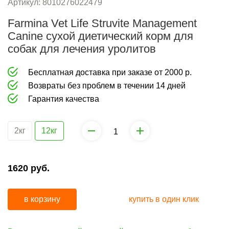
груминга
средства
Артикул:
8010276022479
от
Farmina Vet Life Struvite Management
Коррекция
запаха
Canine сухой диетический корм для
поведения
собак для лечения уролитов
и
средства
Бесплатная доставка при заказе от 2000 р.
от
Возвраты без проблем в течении 14 дней
запаха
Гарантия качества
2кг
12кг
1620
руб.
в корзину
купить в один клик