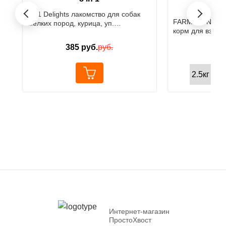
F
›
8in1 Delights лакомство для собак
‹
FARMINA ND Бе
мелких пород, курица, уп.
корм для взрос
7шт.х7,5см
пород с сельдь
385
руб.
руб.
992
Интернет-магазин
ПростоХвост