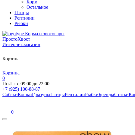
Корм
Остальное
Птицы
Рептилии
Рыбки
Корма и зоотовары
ПростоХвост
Интернет-магазин
Корзина
Корзина
0
Пн-Пт с 09:00 до 22:00
+7 (925) 100-88-87
Собаки
Кошки
Грызуны
Птицы
Рептилии
Рыбки
Бренды
Статьи
Ко
0