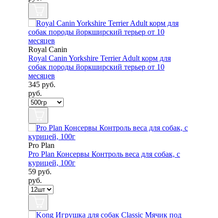
Royal Canin
Royal Canin Yorkshire Terrier Adult корм для
собак породы йоркширский терьер от 10
месяцев
345
руб.
руб.
Pro Plan
Pro Plan Консервы Контроль веса для собак, с
курицей, 100г
59
руб.
руб.