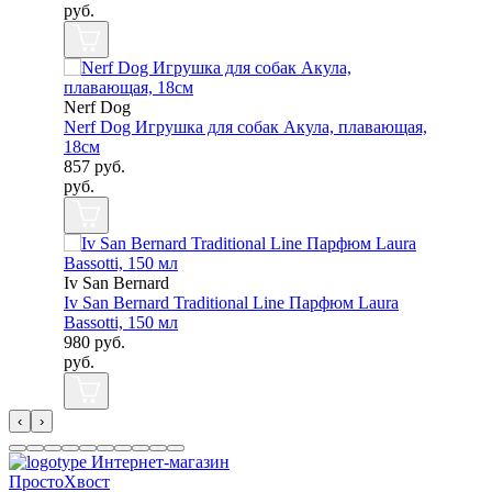
руб.
Nerf Dog
Nerf Dog Игрушка для собак Акула, плавающая,
18см
857
руб.
руб.
Iv San Bernard
Iv San Bernard Traditional Line Парфюм Laura
Bassotti, 150 мл
980
руб.
руб.
‹
›
Интернет-магазин
ПростоХвост