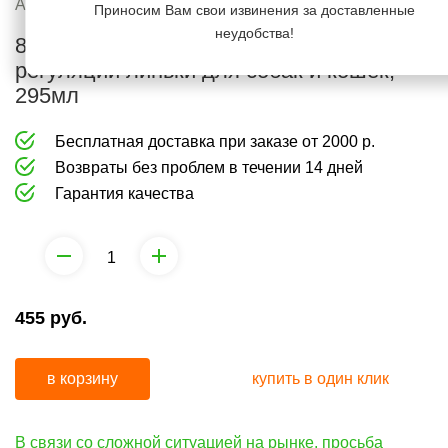
груминга
средства
Артикул:
1000836
Приносим Вам свои извинения за доставленные
от
неудобства!
8in1 Perfect Coat шампунь для
Коррекция
запаха
регуляции линьки для собак и кошек,
поведения
295мл
и
средства
Бесплатная доставка при заказе от 2000 р.
от
Возвраты без проблем в течении 14 дней
запаха
Гарантия качества
455
руб.
в корзину
купить в один клик
В связи со сложной ситуацией на рынке, просьба