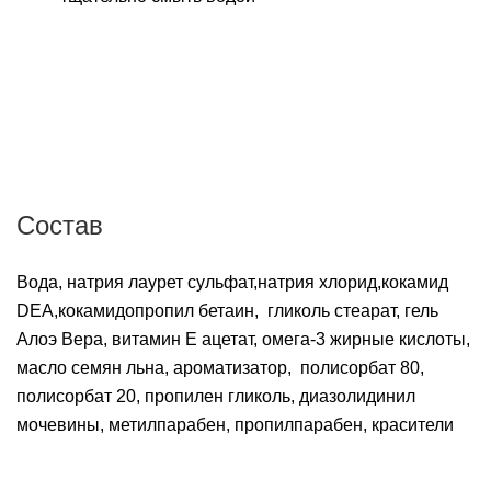
Состав
Вода, натрия лаурет сульфат,натрия хлорид,кокамид
DEA,кокамидопропил бетаин, гликоль стеарат, гель
Алоэ Вера, витамин Е ацетат, омега-3 жирные кислоты,
масло семян льна, ароматизатор, полисорбат 80,
полисорбат 20, пропилен гликоль, диазолидинил
мочевины, метилпарабен, пропилпарабен, красители