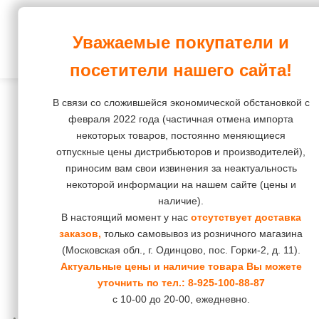
Корма и зоотовары
Уважаемые покупатели и
ПростоХвост
Интернет-магазин
Собаки
Корм
Корм
Корм
Корм
Корм
посетители нашего сайта!
повседневный
повседневный
Лакомства
Кошки
Лакомства
Остальное
В связи со сложившейся экономической обстановкой с
Корм
Корм
Средства
Наполнители
Грызуны
февраля 2022 года (частичная отмена импорта
диетический
диетический
некоторых товаров, постоянно меняющиеся
гигиены
Груминг
Птицы
отпускные цены дистрибьюторов и производителей),
и
приносим вам свои извинения за неактуальность
косметика
Средства
Рептилии
некоторой информации на нашем сайте (цены и
гигиены
наличие).
Пеленки,
Рыбки
и
В настоящий момент у нас
отсутствует доставка
подгузники,
заказов,
только самовывоз из розничного магазина
косметика
штанишки
(Московская обл., г. Одинцово, пос. Горки-2, д. 11).
Коррекция
Актуальные цены и наличие товара Вы можете
Игрушки
уточнить по тел.:
8-925-100-88-87
поведения
с 10-00 до 20-00, ежедневно.
Инструменты
и