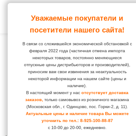
Корма и зоотовары
Уважаемые покупатели и
ПростоХвост
Интернет-магазин
Собаки
Корм
Корм
Корм
Корм
Корм
посетители нашего сайта!
повседневный
повседневный
Лакомства
Кошки
Лакомства
Остальное
В связи со сложившейся экономической обстановкой с
Корм
Корм
Средства
Наполнители
Грызуны
февраля 2022 года (частичная отмена импорта
диетический
диетический
некоторых товаров, постоянно меняющиеся
гигиены
Груминг
Птицы
отпускные цены дистрибьюторов и производителей),
и
приносим вам свои извинения за неактуальность
косметика
Средства
Рептилии
некоторой информации на нашем сайте (цены и
гигиены
наличие).
Пеленки,
Рыбки
и
В настоящий момент у нас
отсутствует доставка
подгузники,
заказов,
только самовывоз из розничного магазина
косметика
штанишки
(Московская обл., г. Одинцово, пос. Горки-2, д. 11).
Коррекция
Актуальные цены и наличие товара Вы можете
Игрушки
уточнить по тел.:
8-925-100-88-87
поведения
с 10-00 до 20-00, ежедневно.
Инструменты
и