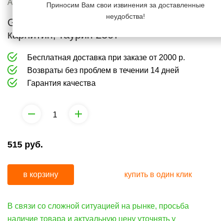
груминга
средства
Артикул:
1001638
Приносим Вам свои извинения за доставленные
от
неудобства!
Gimcat Витамины для котят молозиво, L-
Коррекция
запаха
карнитин, таурин 250т
поведения
и
Бесплатная доставка при заказе от 2000 р.
средства
Возвраты без проблем в течении 14 дней
от
Гарантия качества
запаха
515
руб.
в корзину
купить в один клик
В связи со сложной ситуацией на рынке, просьба
наличие товара и актуальную цену уточнять у