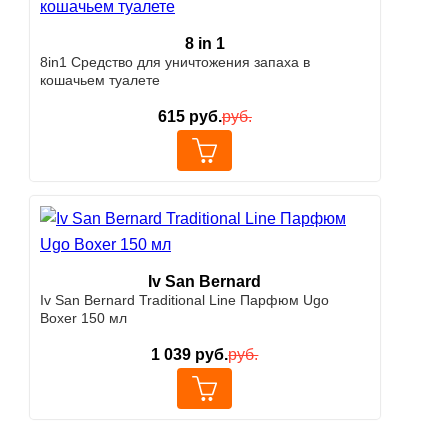
8 in 1
8in1 Средство для уничтожения запаха в
кошачьем туалете
615
руб.
руб.
Iv San Bernard
Iv San Bernard Traditional Line Парфюм Ugo
Boxer 150 мл
1 039
руб.
руб.