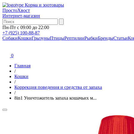
Корма и зоотовары
ПростоХвост
Интернет-магазин
Пн-Пт с 09:00 до 22:00
+7 (925) 100-88-87
Собаки
Кошки
Грызуны
Птицы
Рептилии
Рыбки
Бренды
Статьи
Ко
0
Главная
/
Кошки
/
Коррекция поведения и средства от запаха
/
8in1 Уничтожитель запаха кошачьих м...