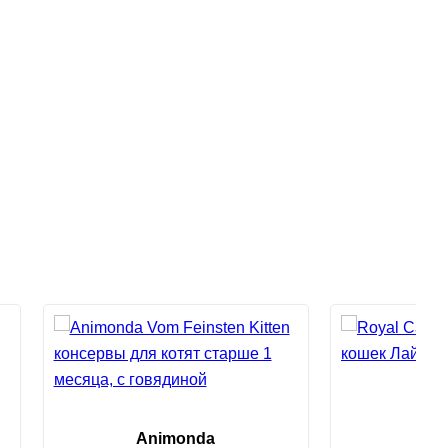
Roy
Animonda