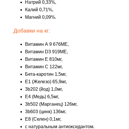
Натрий 0,33%,
Калий 0,71%,
Магний 0,09%.
Добавки на кг:
Витамин А 9 676МЕ,
Витамин D3 919МЕ,
Витамин E 810мг,
Витамин С 122мг,
Бета-каротин 1,5мг,
E1 (Железо) 65,9мг,
3b202 (йод) 1,0мг,
E4 (Медь) 6,5мг,
3b502 (Марганец) 126мг,
3b603 (цинк) 136мг,
E8 (Селен) 0,1мг,
с натуральным антиоксидантом.