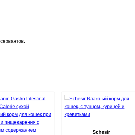
нсервантов.
Schesir