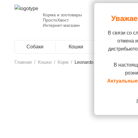
Корма и зоотовары
Уважае
ПростоХвост
Интернет-магазин
В связи со с
отмена 
Собаки
Кошки
Грызуны
дистрибьюто
Главная
/
Кошки
/
Корм
/
Leonardo сухой корм для взро
В настоящ
розни
Актуальные 