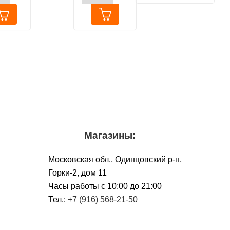
ошек и
здоровья кожи
от 6
и шерсти
ев с
лью,
Магазины:
Московская обл., Одинцовский р-н,
Горки-2, дом 11
Чacы работы с 10:00 до 21:00
Тел.:
+7 (916) 568-21-50