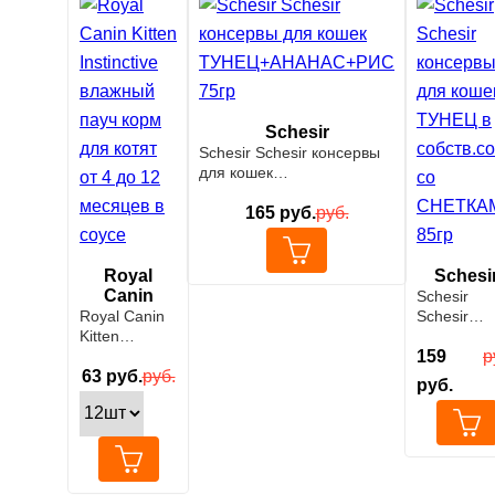
Schesir
Schesir Schesir консервы
для кошек
ТУНЕЦ+АНАНАС+РИС
75гр
165
руб.
руб.
Royal
Schesi
Canin
Schesir
Royal Canin
Schesir
Kitten
консервы 
Instinctive
кошек ТУ
159
р
влажный
63
руб.
руб.
в собств.с
руб.
пауч корм
со
для котят от
СНЕТКАМ
4 до 12
85гр
месяцев в
соусе