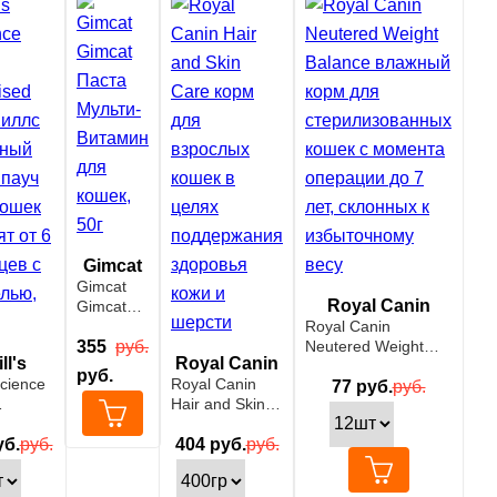
Gimcat
Gimcat
Royal Canin
Gimcat
Паста
Royal Canin
Мульти-
355
руб.
Neutered Weight
ll's
Royal Canin
Витамин
Balance влажный
руб.
Science
Royal Canin
для
корм для
77
руб.
руб.
Hair and Skin
кошек,
стерилизованных
ised Cat
Care корм для
50г
кошек с момента
с
б.
руб.
взрослых
404
руб.
руб.
операции до 7 лет,
ный
кошек в целях
склонных к
пауч
поддержания
избыточному весу