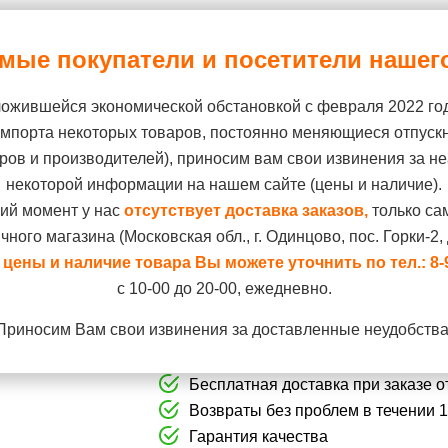
мые покупатели и посетители нашего
ложившейся экономической обстановкой с февраля 2022 го
импорта некоторых товаров, постоянно меняющиеся отпуск
Птицы
Рептилии
Рыбки
Б
ров и производителей), приносим вам свои извинения за не
некоторой информации на нашем сайте (цены и наличие).
слых ко...
ий момент у нас
отсутствует доставка заказов,
только са
чного магазина (Московская обл., г. Одинцово, пос. Горки-2, д
цены и наличие товара Вы можете уточнить по тел.:
8-
Артикул:
1685835
с 10-00 до 20-00, ежедневно.
Leonardo сухой корм для вз
Приносим Вам свои извинения за доставленные неудобства
Adult, а также для длиннош
Бесплатная доставка при заказе от
Возвраты без проблем в течении 
Гарантия качества