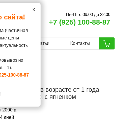
x
Пн-Пт с 09:00 до 22:00
 сайта!
+7 (925) 100-88-87
да (частичная
ные цены
ренды
Статьи
Контакты
актуальность
мовывоз из
. 11).
925-100-88-87
рослых кошек в возрасте от 1 года
!
ёрстных кошек, с ягненком
 2000 р.
14 дней