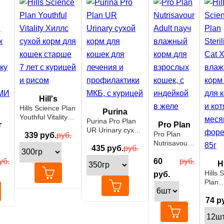
Hill's
Hills Science Plan
Purina
Youthful Vitality
Purina Pro Plan
r
Pro Plan
Хиллс сухой
UR Urinary сухой
Pro Plan
корм для кошек
339
руб.
руб.
корм для кошек
Nutrisavour
старше 7 лет с
для лечения и
435
руб.
руб.
для
Adult пауч
курицей и рисом
профилактики
НЕЦ
уб.
влажный
60
руб.
Hi
МКБ, с курицей
оку
корм для
Hills 
руб.
взрослых
Plan
И
кошек, с
Steril
индейкой в
Хилл
74
ру
желе
влаж
корм 