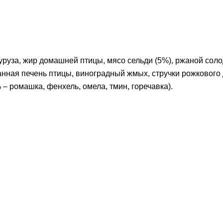
укуруза, жир домашней птицы, мясо сельди (5%), ржаной сол
нная печень птицы, виноградный жмых, стручки рожкового 
 – ромашка, фенхель, омела, тмин, горечавка).