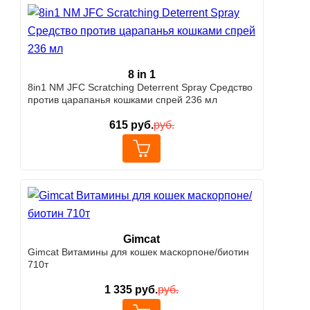
8 in 1
8in1 NM JFC Scratching Deterrent Spray Средство
против царапанья кошками спрей 236 мл
615
руб.
руб.
Gimcat
Gimcat Витамины для кошек маскорпоне/биотин
710т
1 335
руб.
руб.