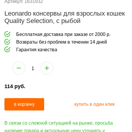
груминга
средства
Артикул:
1631932
от
Leonardo консервы для взрослых кошек
Коррекция
запаха
Quality Selection, c рыбой
поведения
и
Бесплатная доставка при заказе от 2000 р.
средства
Возвраты без проблем в течении 14 дней
от
Гарантия качества
запаха
114
руб.
в корзину
купить в один клик
В связи со сложной ситуацией на рынке, просьба
наличие товара и актуальную цену уточнять у