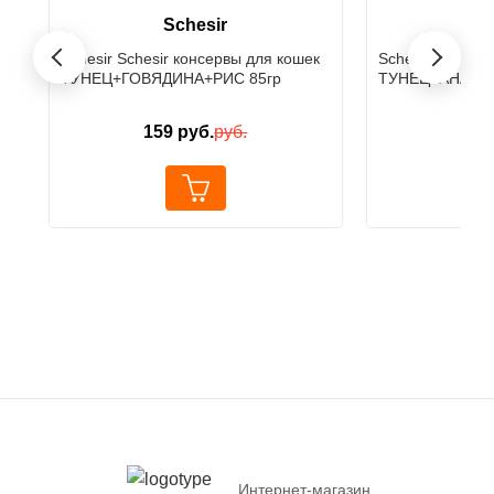
Schesir
S
›
Schesir Schesir консервы для кошек
Schesir Schesir
‹
ТУНЕЦ+ГОВЯДИНА+РИС 85гр
ТУНЕЦ+АНАНАС
159
руб.
руб.
165
Интернет-магазин