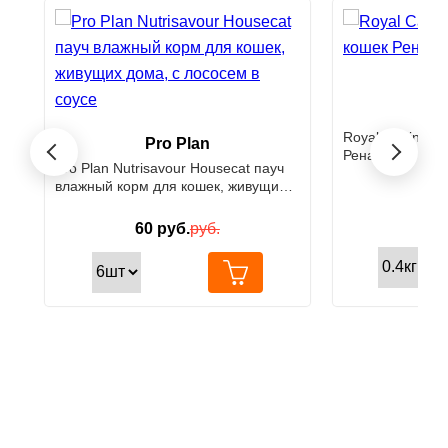
Roy
Royal Canin Ко
Pro Plan
›
‹
Ренал
Pro Plan Nutrisavour Housecat пауч
влажный корм для кошек, живущих
дома, с лососем в соусе
503
60
руб.
руб.