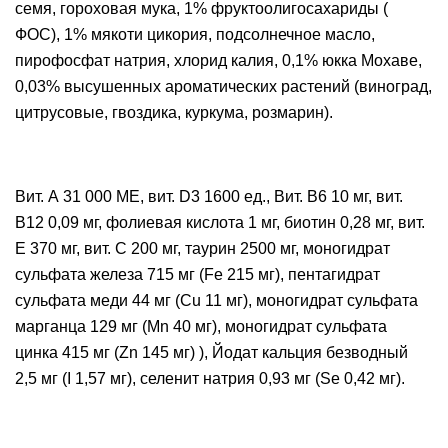
семя, гороховая мука, 1% фруктоолигосахариды (
ФОС), 1% мякоти цикория, подсолнечное масло,
пирофосфат натрия, хлорид калия, 0,1% юкка Мохаве,
0,03% высушенных ароматических растений (виноград,
цитрусовые, гвоздика, куркума, розмарин).
Вит. А 31 000 МЕ, вит. D3 1600 ед., Вит. B6 10 мг, вит.
В12 0,09 мг, фолиевая кислота 1 мг, биотин 0,28 мг, вит.
Е 370 мг, вит. C 200 мг, таурин 2500 мг, моногидрат
сульфата железа 715 мг (Fe 215 мг), пентагидрат
сульфата меди 44 мг (Cu 11 мг), моногидрат сульфата
марганца 129 мг (Mn 40 мг), моногидрат сульфата
цинка 415 мг (Zn 145 мг) ), Йодат кальция безводный
2,5 мг (I 1,57 мг), селенит натрия 0,93 мг (Se 0,42 мг).