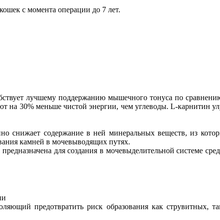
кошек с момента операции до 7 лет.
обствует лучшему поддержанию мышечного тонуса по сравнени
ют на 30% меньше чистой энергии, чем углеводы. L-карнитин у
нно снижает содержание в ней минеральных веществ, из кото
ования камней в мочевыводящих путях.
ета предназначена для создания в мочевыделительной системе ср
ни
оляющий предотвратить риск образования как струвитных, та