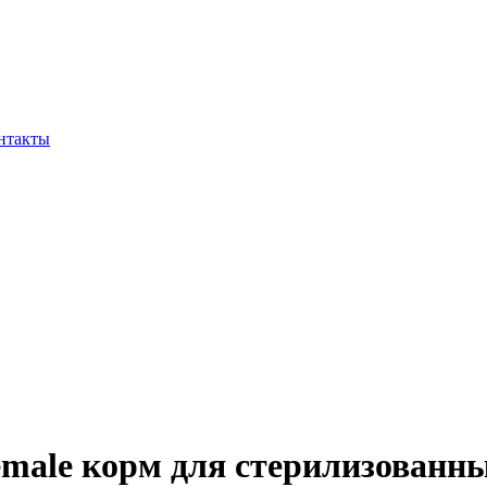
нтакты
Female корм для стерилизованн