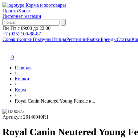
Корма и зоотовары
ПростоХвост
Интернет-магазин
Пн-Пт с 09:00 до 22:00
+7 (925) 100-88-87
Собаки
Кошки
Грызуны
Птицы
Рептилии
Рыбки
Бренды
Статьи
Ко
0
Главная
/
Кошки
/
Корм
/
Royal Canin Neutered Young Female к...
Артикул:
26140040R1
Royal Canin Neutered Young 