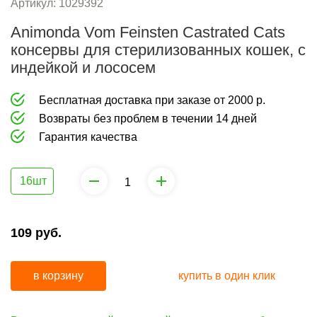
груминга
средства
Артикул:
1029392
от
Animonda Vom Feinsten Castrated Cats
Коррекция
запаха
консервы для стерилизованных кошек, с
поведения
индейкой и лососем
и
средства
Бесплатная доставка при заказе от 2000 р.
от
Возвраты без проблем в течении 14 дней
запаха
Гарантия качества
16шт
109
руб.
в корзину
купить в один клик